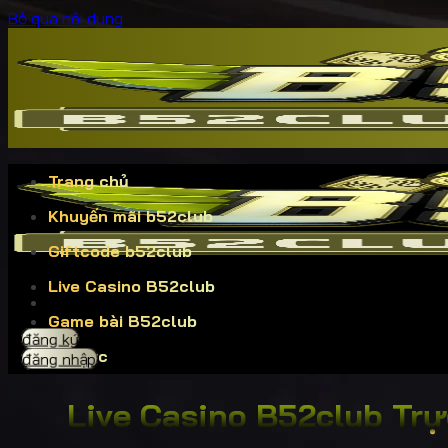
Bỏ qua nội dung
Trang chủ
Khuyến mãi b52club
Giftcode b52club
Live Casino B52club
Game bài B52club
đăng ký
Tin tức
đăng nhập
Live Casino B52club Tr