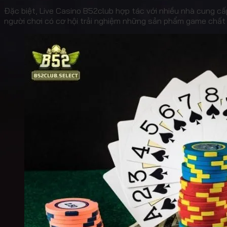
Đặc biệt, Live Casino B52club hợp tác với nhiều nhà cung cấ
người chơi có cơ hội trải nghiệm những sản phẩm game chất