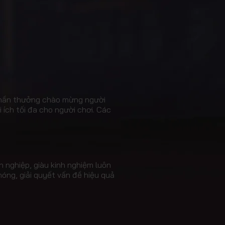
 phần thưởng chào mừng người
 ích tối đa cho người chơi. Các
 nghiệp, giàu kinh nghiệm luôn
hóng, giải quyết vấn đề hiệu quả