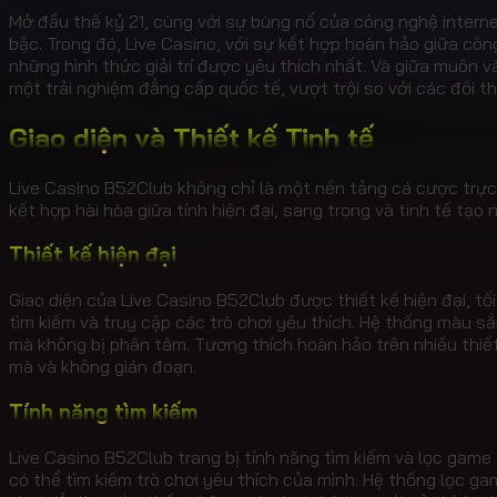
Mở đầu thế kỷ 21, cùng với sự bùng nổ của công nghệ internet
bậc. Trong đó, Live Casino, với sự kết hợp hoàn hảo giữa cô
những hình thức giải trí được yêu thích nhất. Và giữa muôn v
một trải nghiệm đẳng cấp quốc tế, vượt trội so với các đối t
Giao diện và Thiết kế Tinh tế
Live Casino B52Club không chỉ là một nền tảng cá cược trực t
kết hợp hài hòa giữa tính hiện đại, sang trọng và tinh tế tạ
Thiết kế hiện đại
Giao diện của Live Casino B52Club được thiết kế hiện đại, tố
tìm kiếm và truy cập các trò chơi yêu thích. Hệ thống màu sắ
mà không bị phân tâm. Tương thích hoàn hảo trên nhiều thiết
mà và không gián đoạn.
Tính năng tìm kiếm
Live Casino B52Club trang bị tính năng tìm kiếm và lọc game t
có thể tìm kiếm trò chơi yêu thích của mình. Hệ thống lọc g