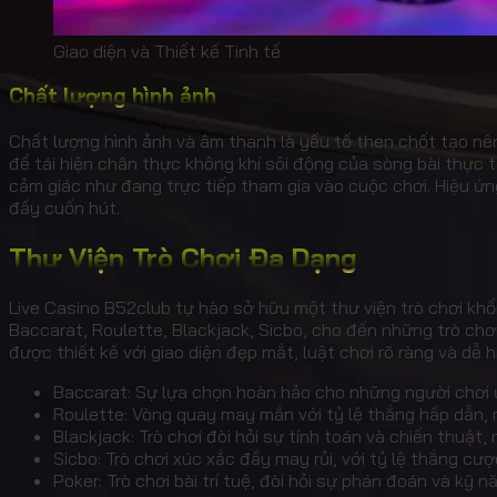
Giao diện và Thiết kế Tinh tế
Chất lượng hình ảnh
Chất lượng hình ảnh và âm thanh là yếu tố then chốt tạo n
để tái hiện chân thực không khí sôi động của sòng bài thực 
cảm giác như đang trực tiếp tham gia vào cuộc chơi. Hiệu ứn
đầy cuốn hút.
Thư Viện Trò Chơi Đa Dạng
Live Casino B52club tự hào sở hữu một thư viện trò chơi khổ
Baccarat, Roulette, Blackjack, Sicbo, cho đến những trò chơi
được thiết kế với giao diện đẹp mắt, luật chơi rõ ràng và dễ 
Baccarat: Sự lựa chọn hoàn hảo cho những người chơi ưa
Roulette: Vòng quay may mắn với tỷ lệ thắng hấp dẫn, 
Blackjack: Trò chơi đòi hỏi sự tính toán và chiến thuật,
Sicbo: Trò chơi xúc xắc đầy may rủi, với tỷ lệ thắng cượ
Poker: Trò chơi bài trí tuệ, đòi hỏi sự phán đoán và kỹ n