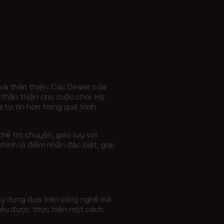
và thân thiện. Các Dealer của
 thân thiện cho cuộc chơi. Họ
 tự tin hơn trong quá trình
hể trò chuyện, giao lưu với
hính là điểm nhấn đặc biệt, góp
xây dựng dựa trên công nghệ mã
 đều được thực hiện một cách