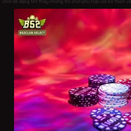
chơi dễ dàng tìm thấy những trò chơi phù hợp với sở thích v