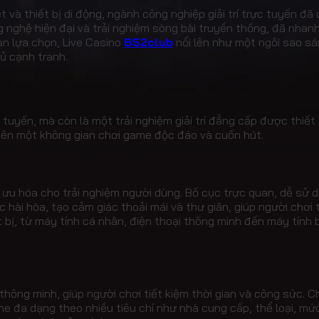
 và thiết bị di động, ngành công nghiệp giải trí trực tuyến đã
ng nghệ hiện đại và trải nghiệm sòng bài truyền thống, đã nha
àn lựa chọn, Live Casino
B52club
nổi lên như một ngôi sao s
hủ cạnh tranh.
uyến, mà còn là một trải nghiệm giải trí đẳng cấp được thiết k
o nên một không gian chơi game độc đáo và cuốn hút.
i ưu hóa cho trải nghiệm người dùng. Bố cục trực quan, dễ sử 
c hài hòa, tạo cảm giác thoải mái và thư giãn, giúp người chơi
 bị, từ máy tính cá nhân, điện thoại thông minh đến máy tính
hông minh, giúp người chơi tiết kiệm thời gian và công sức. Ch
ame đa dạng theo nhiều tiêu chí như nhà cung cấp, thể loại, 